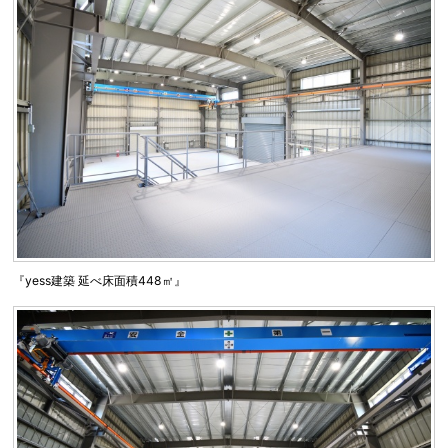
『yess建築 延べ床面積448㎡』