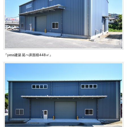
『yess建築 延べ床面積448㎡』