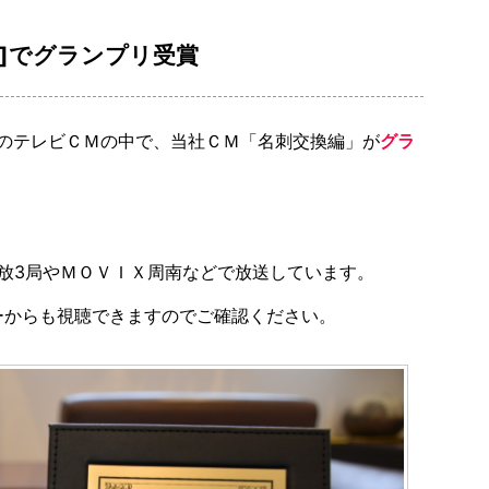
門]でグランプリ受賞
体のテレビＣＭの中で、当社ＣＭ「名刺交換編」が
グラ
民放3局やＭＯＶＩＸ周南などで放送しています。
ーからも視聴できますのでご確認ください。